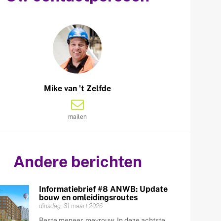
Mike van 't Zelfde
mailen
Andere berichten
Informatiebrief #8 ANWB: Update
bouw en omleidingsroutes
dinsdag, 31 maart 2026
Beste meneer, mevrouw, In deze achtste