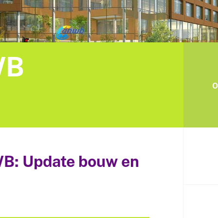
WB
O
WB: Update bouw en