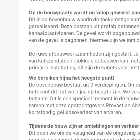
Op de bouwplaats wordt nu volop gewerkt aan
Dit is de bovenbouw waarin de toekomstige kan
gerealiseerd. Deze bestaan uit prefab betonnen
kanaalplaatvloeren. De gevel wordt opgebouwd 
van de gevel is begonnen, hiermee zijn we inmid
De ruwe afbouwwerkzaamheden zijn gestart. Je k
van kalkzandsteen blokken, opbouwen van met
primaire installaties, dit zijn de kabels voor he
We bereiken bijna het hoogste punt!
De bovenbouw bestaat uit 9 verdiepingen. Omda
betekent dit dat we bijna op hoogte zijn. We ve
behalen. Dit is een speciaal moment in de bouw 
samen met onze opdrachtgevers Provast en ANWB
kortstondig geluidsoverlast van ervaren.
Tijdens de bouw zijn er omleidingen en verkee
Dit doen we om de veiligheid van de omgeving 
periode een aantal afsluitingen plaats die invl