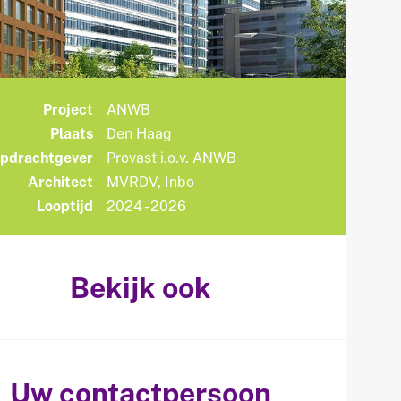
Project
ANWB
Plaats
Den Haag
pdrachtgever
Provast i.o.v. ANWB
Architect
MVRDV, Inbo
Looptijd
2024 - 2026
Bekijk ook
Uw contactpersoon