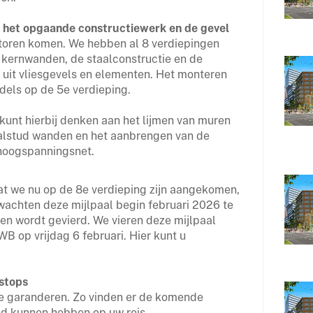
 het opgaande constructiewerk en de gevel
toren komen. We hebben al 8 verdiepingen
 kernwanden, de staalconstructie en de
uit vliesgevels en elementen. Het monteren
dels op de 5e verdieping.
unt hierbij denken aan het lijmen van muren
alstud wanden en het aanbrengen van de
t hoogspanningsnet.
t we nu op de 8e verdieping zijn aangekomen,
rwachten deze mijlpaal begin februari 2026 te
en wordt gevierd. We vieren deze mijlpaal
 op vrijdag 6 februari. Hier kunt u
rstops
te garanderen. Zo vinden er de komende
oed kunnen hebben op uw reis.