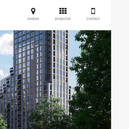
zoeken
projecten
contact