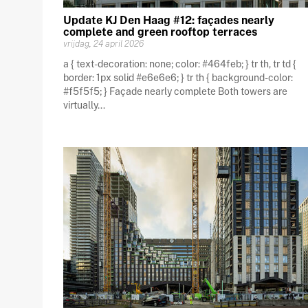
Update KJ Den Haag #12: façades nearly
complete and green rooftop terraces
vrijdag, 24 april 2026
a { text-decoration: none; color: #464feb; } tr th, tr td {
border: 1px solid #e6e6e6; } tr th { background-color:
#f5f5f5; } Façade nearly complete Both towers are
virtually...