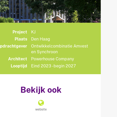
Project
KJ
Plaats
Den Haag
pdrachtgever
Ontwikkelcombinatie Amvest
en Synchroon
Architect
Powerhouse Company
Looptijd
Eind 2023 - begin 2027
Bekijk ook
website