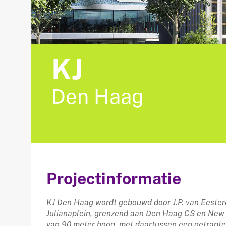
KJ
Den Haag
Projectinformatie
KJ Den Haag wordt gebouwd door J.P. van Eester
Julianaplein, grenzend aan Den Haag CS en New 
van 90 meter hoog, met daartussen een getrapte