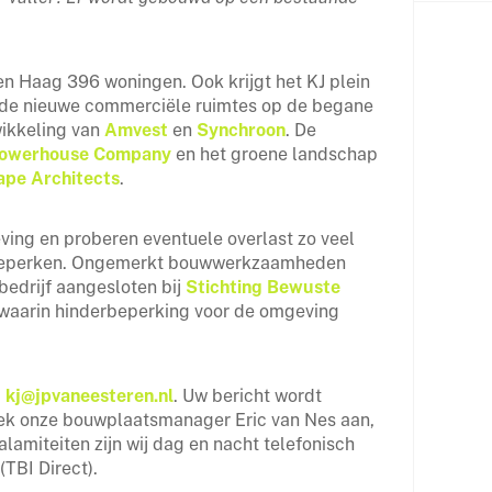
en Haag 396 woningen. Ook krijgt het KJ plein
n de nieuwe commerciële ruimtes op de begane
wikkeling van
Amvest
en
Synchroon
. De
owerhouse Company
en het groene landschap
ape Architects
.
eving en proberen eventuele overlast zo veel
e beperken. Ongemerkt bouwwerkzaamheden
bedrijf aangesloten bij
Stichting Bewuste
waarin hinderbeperking voor de omgeving
a
kj@jpvaneesteren.nl
.
Uw bericht wordt
eek onze bouwplaatsmanager Eric van Nes aan,
calamiteiten zijn wij dag en nacht telefonisch
TBI Direct).